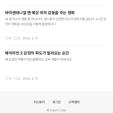
바이센테니얼 맨 예상 외의 감동을 주는 영화
글 내용
내 생 최고의 영화 중 하나이다. 앤드류의 인자한 미소가 잊히지를 않는다. 2시간 남
짓의 영화로 200년을 이렇게 표현하다니.
작성시간
0
0
2026. 2. 11.
에이리언 2 감정의 파도가 밀려오는 순간
글 내용
꽤 오래전 작품이지만 훌륭하다..감독 역활이 뛰어나다.
작성시간
0
0
2026. 2. 11.
의안내
티스토리
로그인
고객센터
© Daum Corp.