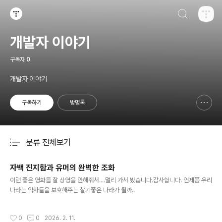
검색하기
티스토리
개발자 이야기
구독자
0
개발자 이야기
구독하기
방명록
신고하기 레이어
열기
분류 전체보기
주요 글 목록
자백 진지함과 유머의 완벽한 조화
글 내용
이런 좋은 영화를 잘 상영을 안해줘서....멀리 가서 봤습니다.감사합니다. 언제쯤 우리
나라는 약자들을 보호해주는 살기좋은 나라가 될까..
작성시간
0
0
2026. 2. 11.